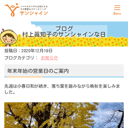
ホーム
ブログ
村上眞知子の
サンシャインな日
サンシャインについて
投稿日：2020年12月19日
ヨガ
ブログカテゴリ：
お知らせ
カウンセリング
年末年始の営業日のご案内
料金表
先週は小春日和が続き、落ち葉を踏みながら晩秋を楽しみま
アクセス
した。
お問合せ