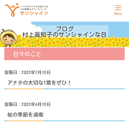
ホーム
ブログ
村上眞知子の
サンシャインな日
サンシャインについて
ヨガ
日々のこと
カウンセリング
投稿日：2025年7月15日
料金表
アナタの大切な1票をぜひ！
アクセス
お問合せ
投稿日：2025年4月15日
桜の季節を満喫