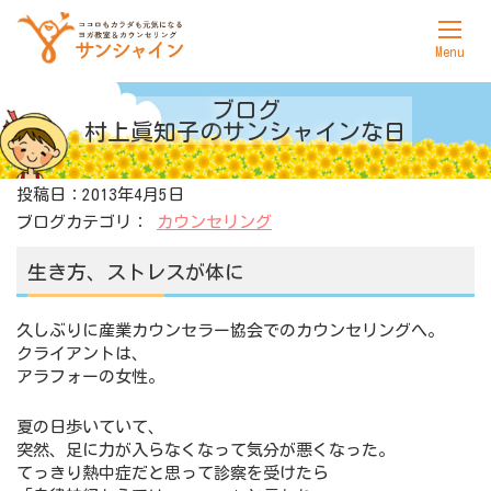
ホーム
ブログ
村上眞知子の
サンシャインな日
サンシャインについて
投稿日：2013年4月5日
ヨガ
ブログカテゴリ：
カウンセリング
カウンセリング
生き方、ストレスが体に
料金表
久しぶりに産業カウンセラー協会でのカウンセリングへ。
アクセス
クライアントは、
アラフォーの女性。
お問合せ
夏の日歩いていて、
突然、足に力が入らなくなって気分が悪くなった。
てっきり熱中症だと思って診察を受けたら