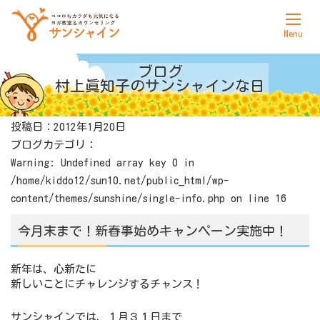
ホーム
ブログ
村上眞知子の
サンシャインな日
サンシャインについて
投稿日：2012年1月20日
ヨガ
ブログカテゴリ：
カウンセリング
Warning
: Undefined array key 0 in
/home/kiddo12/sun10.net/public_html/wp-
料金表
content/themes/sunshine/single-info.php
on line
16
アクセス
今月末まで！新春事始めキャンペーン実施中！
お問合せ
新年は、心新たに
新しいことにチャレンジするチャンス！
サンシャインでは、１月３１日まで