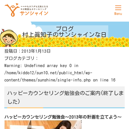
ホーム
ブログ
村上眞知子の
サンシャインな日
サンシャインについて
投稿日：2013年1月13日
ヨガ
ブログカテゴリ：
カウンセリング
Warning
: Undefined array key 0 in
/home/kiddo12/sun10.net/public_html/wp-
料金表
content/themes/sunshine/single-info.php
on line
16
アクセス
ハッピーカウンセリング勉強会のご案内(終了しま
した)
お問合せ
ハッピーカウンセリング勉強会～2013年の計画を立てよう～