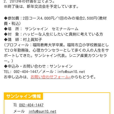
2. 2013年の計画を立てよう。
※終了後は、新年交流会を予定しています。
◆参加費：2回コース4,000円／1回のみの場合2,500円(教材
費・税込)
◆場 所： サンシャイン セミナールーム
◆対 象：ハッピーな人生にしたいと真剣に考えている方
◆講 師：村上眞知子
(プロフィール：福岡教育大学卒業。福岡市立小学校教諭とし
て2０年勤務後、心理カウンセラーとして多くの人の人生をサ
ポートしてきた。サンシャイン代表。シニア産業カウンセラ
ー。)
◆申込み・お問い合わせ：サンシャイン
TEL: 092-404-1447／メール：info@sun10.net
お申し込みは、
お問い合わせフォーム»
からもどうぞ。
サンシャイン情報
℡
092-404-1447
メール
info@sun10.net