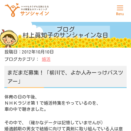
ホーム
ブログ
村上眞知子の
サンシャインな日
サンシャインについて
投稿日：2012年10月10日
ヨガ
ブログカテゴリ：
婚活
カウンセリング
まだまだ募集！「柳川で、よか人みーっけバスツ
料金表
アー」
アクセス
体育の日の午後、
ＮＨＫラジオ第１で婚活特集をやっているのを、
お問合せ
車の中で聴きました。
その中で、（確かなデータは記憶していませんが）
婚適齢期の男女で結婚に向けて真剣に取り組んでいる人は意