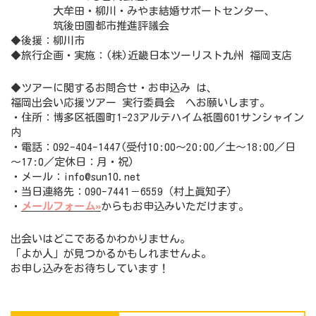
大牟田・柳川・みやま結婚サポートセンター、
筑後田園都市推進評議会
◆後援：柳川市
◆旅行企画・実施：(株)近畿日本ツーリスト九州 福岡支店
◆ツアーに関するお問合せ・お申込み は、
福岡出会い応援ツアー 実行委員会 へお願いします。
・住所：博多区祇園町1-23アルテハイム祇園601サンシャイン
内
・電話：092-404-1447(受付10:00～20:00／土～18:00／日
～17:0／定休日：月・祝)
・メール：info@sun10.net
・当日連絡先：090-7441－6559（村上眞知子）
・
メールフォーム»
からもお申込みいただけます。
出会いはどこであるかわかりません。
「よか人」が見つかるかもしれませんよ。
お申し込みをお待ちしています！