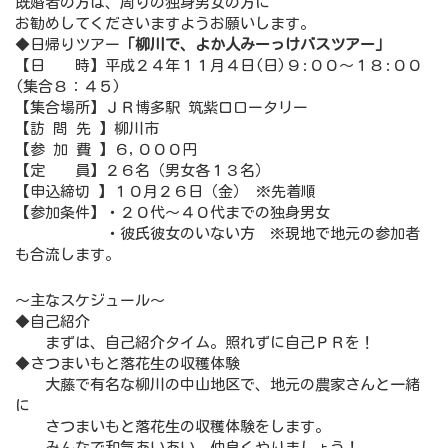
既婚者の方は、周りの独身男女の方に
お勧めしてくださいますようお願いします。
◆日帰りツアー
「柳川で、よか人みーっけバスツアー」
【日 時】平成２４年１１月４日(日)９:００～１８:００
(集合８：４５)
【集合場所】ＪＲ博多駅 筑紫口ロータリー
【訪 問 先 】柳川市
【参 加 費 】６,０００円
【定 員】２６名（男女各１３名）
【申込締切 】１０月２６日（金） ※先着順
【参加条件】・２０代～４０代までの独身男女
・彼氏彼女のいない方 ※現地で地元の参加者
も合流します。
～主なスケジュール～
◆自己紹介
まずは、自己紹介タイム。照れずに自己ＰＲを！
◆さつまいもと落花生の収穫体験
大藤で有名な柳川の中山地区で、地元の農家さんと一緒
に
さつまいもと落花生の収穫体験をします。
みんなで和気あいあい、仲良くやりましょう！