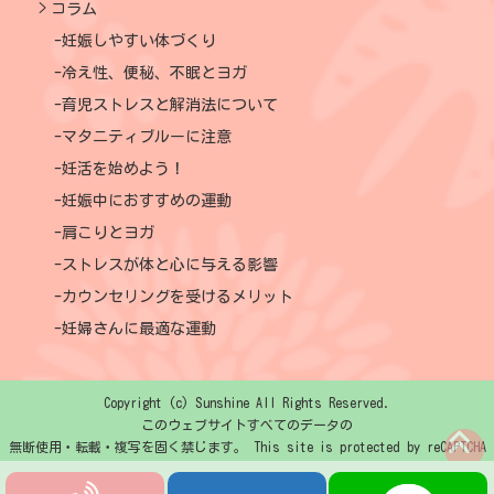
コラム
妊娠しやすい体づくり
冷え性、便秘、不眠とヨガ
育児ストレスと解消法について
マタニティブルーに注意
妊活を始めよう！
妊娠中におすすめの運動
肩こりとヨガ
ストレスが体と心に与える影響
カウンセリングを受けるメリット
妊婦さんに最適な運動
Copyright (c) Sunshine All Rights Reserved.
このウェブサイトすべてのデータの
無断使用・転載・複写を固く禁じます。 This site is protected by reCAPTCHA
and the Google
Privacy Policy
and
Terms of Service
apply.