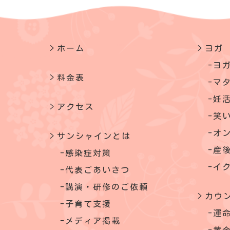
ホーム
ヨガ
ヨ
料金表
マ
妊
アクセス
笑
オ
サンシャインとは
産
感染症対策
イ
代表ごあいさつ
講演・研修のご依頼
カウ
子育て支援
運
メディア掲載