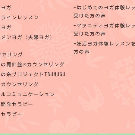
いヨガ
はじめてのヨガ体験レ
受けた方の声
ンラインレッスン
マタニティヨガ体験レ
後ヨガ
受けた方の声
クメンヨガ（夫婦ヨガ）
妊活ヨガ体験レッスン
方の声
ンセリング
命の羅針盤®カウンセリング
の糸プロジェクトTSUMUGU
理カウンセリング
ウルコミュニケーション
己開発セラピー
内セラピー