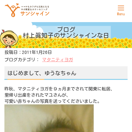
ホーム
ブログ
村上眞知子の
サンシャインな日
サンシャインについて
投稿日：2011年1月26日
ヨガ
ブログカテゴリ：
マタニティヨガ
カウンセリング
はじめまして、ゆうなちゃん
料金表
昨秋、マタニティヨガを９ヵ月までされて関東に転居、
アクセス
里帰り出産をされたマユさんが、
可愛い赤ちゃんの写真を送ってくださいました。
お問合せ