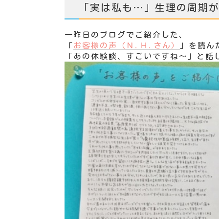
「実は私も…」生理の周期
一昨日のブログでご紹介した、
「
お客様の声（Ｎ.Ｈ.さん）
」を読ん
「あの体験談、すごいですね～」と話