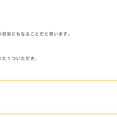
。
。
の目安にもなることだと思います。
また１ついただき、