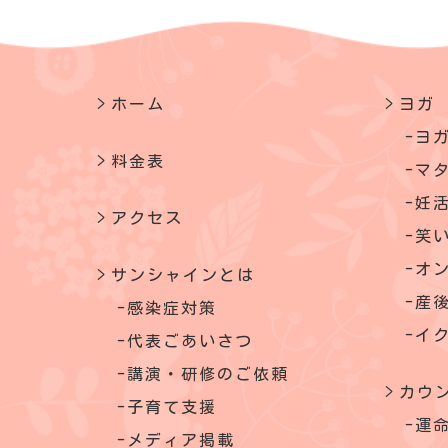
ホーム
ヨガ
ヨ
料金表
マ
妊
アクセス
笑
オ
サンシャインとは
産
感染症対策
イ
代表ごあいさつ
講演・研修のご依頼
カウ
子育て支援
運
メディア掲載