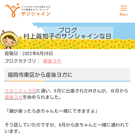
ホーム
ブログ
村上眞知子の
サンシャインな日
サンシャインについて
投稿日：2022年9月28日
ヨガ
ブログカテゴリ：
産後ヨガ
カウンセリング
福岡市東区から産後ヨガに
料金表
マタニティヨガ
に通い、5月に出産されたⅯさんが、８月から
アクセス
産後ヨガ
を始められました。
お問合せ
「頸が座ったら赤ちゃんも一緒にできますよ」
そう話していたのですが、9月から赤ちゃんと一緒に通われて
います。