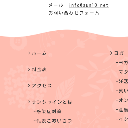
メール
info@sun10.net
お問い合わせフォーム
ホーム
ヨガ
ヨ
料金表
マ
妊
アクセス
笑
オ
サンシャインとは
産
感染症対策
イ
代表ごあいさつ