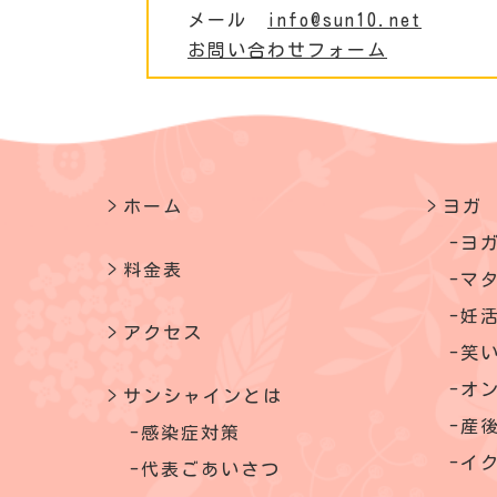
メール
info@sun10.net
お問い合わせフォーム
ホーム
ヨガ
ヨ
料金表
マ
妊
アクセス
笑
オ
サンシャインとは
産
感染症対策
イ
代表ごあいさつ