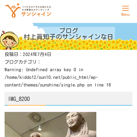
ホーム
ブログ
村上眞知子の
サンシャインな日
サンシャインについて
投稿日：2024年7月4日
ヨガ
ブログカテゴリ：
カウンセリング
Warning
: Undefined array key 0 in
/home/kiddo12/sun10.net/public_html/wp-
料金表
content/themes/sunshine/single.php
on line
16
アクセス
IMG_8200
お問合せ