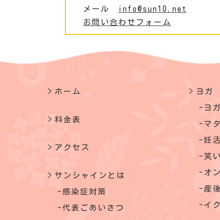
メール
info@sun10.net
お問い合わせフォーム
ホーム
ヨガ
ヨ
料金表
マ
妊
アクセス
笑
オ
サンシャインとは
産
感染症対策
イ
代表ごあいさつ