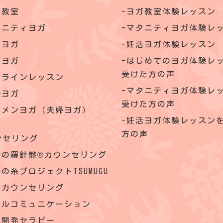
ガ教室
ヨガ教室体験レッスン
タニティヨガ
マタニティヨガ体験レ
活ヨガ
妊活ヨガ体験レッスン
いヨガ
はじめてのヨガ体験レ
受けた方の声
ンラインレッスン
マタニティヨガ体験レ
後ヨガ
受けた方の声
クメンヨガ（夫婦ヨガ）
妊活ヨガ体験レッスン
方の声
ンセリング
命の羅針盤®カウンセリング
の糸プロジェクトTSUMUGU
理カウンセリング
ウルコミュニケーション
己開発セラピー