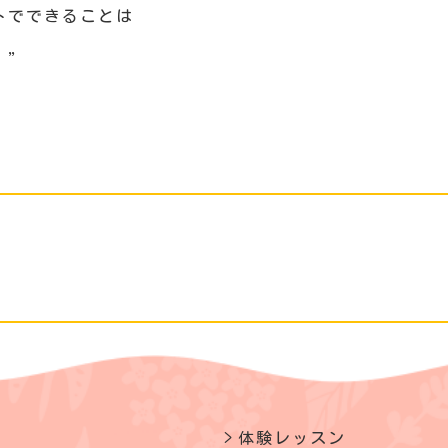
トでできることは
。”
体験レッスン