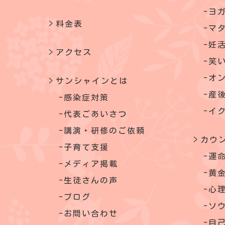
ヨ
料金表
マ
妊
アクセス
笑
オ
サンシャインとは
産
感染症対策
イ
代表ごあいさつ
講演・研修のご依頼
カウ
子育て支援
運
メディア掲載
黄金
生徒さんの声
心
ブログ
ソ
お問い合わせ
自