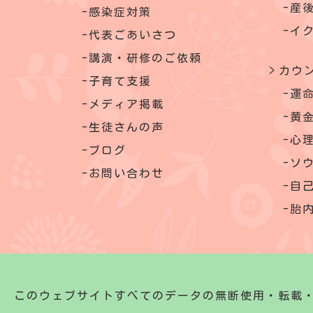
産
感染症対策
イ
代表ごあいさつ
講演・研修のご依頼
カウ
子育て支援
運
メディア掲載
黄金
生徒さんの声
心
ブログ
ソ
お問い合わせ
自
胎
このウェブサイトすべてのデータの
無断使用・転載・複写を