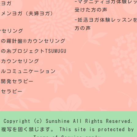
マタニティヨガ体験レ
後ヨガ
受けた方の声
クメンヨガ（夫婦ヨガ）
妊活ヨガ体験レッスン
方の声
ンセリング
命の羅針盤®カウンセリング
の糸プロジェクトTSUMUGU
理カウンセリング
ウルコミュニケーション
己開発セラピー
内セラピー
Copyright (c) Sunshine All Rights Reserved.
固く禁じます。 This site is protected by reC