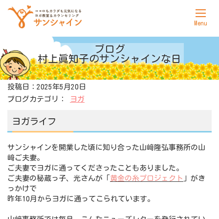
ホーム
ブログ
村上眞知子の
サンシャインな日
サンシャインについて
投稿日：2025年5月20日
ヨガ
ブログカテゴリ：
ヨガ
カウンセリング
ヨガライフ
料金表
サンシャインを開業した頃に知り合った山﨑隆弘事務所の山
アクセス
﨑ご夫妻。
ご夫妻でヨガに通ってくださったこともありました。
お問合せ
ご夫妻の秘蔵っ子、光さんが「
黄金の糸プロジェクト
」がき
っかけで
昨年10月からヨガに通ってこられています。