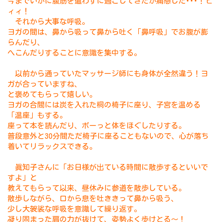
今までいかに腹筋を遣わずに過ごしてきたか痛感した･･･！ヒ
ィィ！
それから大事な呼吸。
ヨガの間は、鼻から吸って鼻から吐く「鼻呼吸」でお腹が膨
らんだり、
へこんだりすることに意識を集中する。
以前から通っていたマッサージ師にも身体が全然違う！ヨ
ガが合っていますね、
と褒めてもらって嬉しい。
ヨガの合間には炭を入れた桐の椅子に座り、子宮を温める
「温座」もする。
座って本を読んだり、ボーっと体をほぐしたりする。
普段意外と30分間ただ椅子に座ることもないので、心が落ち
着いてリラックスできる。
眞知子さんに「お日様が出ている時間に散歩するといいで
すよ」と
教えてもらって以来、昼休みに参道を散歩している。
散歩しながら、口から息を吐ききって鼻から吸う、
少し大袈裟な呼吸を意識して繰り返す。
凝り固まった肩の力が抜けて、姿勢よく歩けとる～！