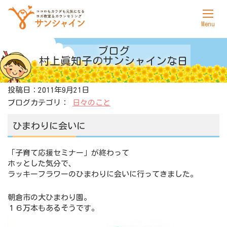
ホーム
ブログ
村上眞知子の
サンシャインな日
サンシャインについて
投稿日：2011年9月21日
ヨガ
ブログカテゴリ：
日々のこと
カウンセリング
ひまわりに会いに
料金表
「子育て応援セミナー」が終わって
アクセス
ホッとした気分で、
ラッキーフラワーのひまわりに会いに行ってきました。
お問合せ
朝倉市の大ひまわり園。
１６万本もあるそうです。