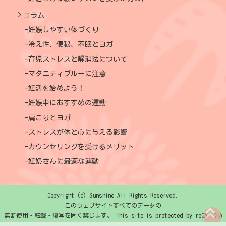
コラム
妊娠しやすい体づくり
冷え性、便秘、不眠とヨガ
育児ストレスと解消法について
マタニティブルーに注意
妊活を始めよう！
妊娠中におすすめの運動
肩こりとヨガ
ストレスが体と心に与える影響
カウンセリングを受けるメリット
妊婦さんに最適な運動
Copyright (c) Sunshine All Rights Reserved.
このウェブサイトすべてのデータの
無断使用・転載・複写を固く禁じます。 This site is protected by reCAPTCHA
and the Google
Privacy Policy
and
Terms of Service
apply.