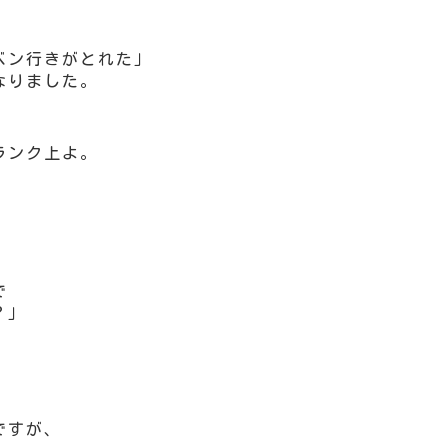
ベン行きがとれた」
なりました。
ランク上よ。
で
？」
ですが、