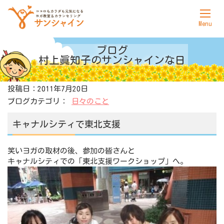
ホーム
ブログ
村上眞知子の
サンシャインな日
サンシャインについて
投稿日：2011年7月20日
ヨガ
ブログカテゴリ：
日々のこと
カウンセリング
キャナルシティで東北支援
料金表
笑いヨガの取材の後、参加の皆さんと
アクセス
キャナルシティでの「東北支援ワークショップ」へ。
お問合せ