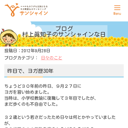
ホーム
ブログ
村上眞知子の
サンシャインな日
サンシャインについて
投稿日：2012年9月28日
ヨガ
ブログカテゴリ：
日々のこと
カウンセリング
昨日で、ヨガ歴30年
料金表
ちょうど３０年前の昨日、９月２７日に
アクセス
ヨガを習い始めました。
当時は、小学校教諭に復職して３年目でしたが、
お問合せ
まだ歩くのも不自由でした。
３２歳という若さだったため日々は何とかやっていました
が、