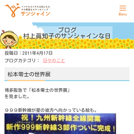
ホーム
ブログ
村上眞知子の
サンシャインな日
サンシャインについて
投稿日：2011年4月17日
ヨガ
ブログカテゴリ：
日々のこと
カウンセリング
松本零士の世界展
料金表
博多阪急で「松本零士の世界展」
アクセス
を見ました。
お問合せ
９９９新幹線が星の彼方へ向かっている絵も。