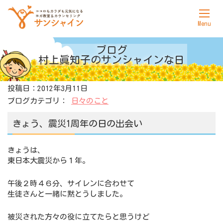
ホーム
ブログ
村上眞知子の
サンシャインな日
サンシャインについて
投稿日：2012年3月11日
ヨガ
ブログカテゴリ：
日々のこと
カウンセリング
きょう、震災1周年の日の出会い
料金表
きょうは、
アクセス
東日本大震災から１年。
お問合せ
午後２時４６分、サイレンに合わせて
生徒さんと一緒に黙とうしました。
被災された方々の役に立てたらと思うけど