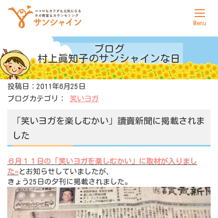
ホーム
ブログ
村上眞知子の
サンシャインな日
サンシャインについて
投稿日：2011年6月25日
ヨガ
ブログカテゴリ：
笑いヨガ
カウンセリング
「笑いヨガを楽しむかい」讀賣新聞に掲載されま
料金表
した
アクセス
６月１１日の「笑いヨガを楽しむかい」に取材が入りまし
た»
とお知らせしていましたが、
お問合せ
きょう25日の夕刊に掲載されました。